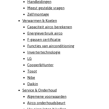
Handleidingen
Meest gestelde vragen
Zelfmontage
Verwarmen & Koelen
Capaciteit airco berekenen
Energieverbruik airco
F-gassen certificatie
Functies van airconditioning
Invertertechnologie
LG
Cooper&Hunter
Tosot
Nibe
Daikin
Service & Onderhoud
Algemene voorwaarden
Airco onderhoudsbeurt