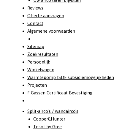
Uw airco laten bijvullen
Reviews
Offerte aanvragen
Contact
Algemene voorwaarden
Sitemap
Zoekresultaten
Persoonlijk
Winkelwagen
Warmtepomp ISDE subsidiemogelijkheden
Projecten
F Gassen Certificaat Bevestiging
Split-airco's / wandairco's
Cooper&Hunter
Tosot by Gree