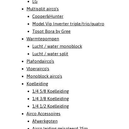
LG
Multisplit airco's
Cooper&Hunter
Model Vip Inverter triple/trio/quatro
Tosot Bora by Gree
Warmtepompen
Lucht / water monoblock
Lucht / water split
Plafondairco's
Vloerairco's
Monoblock airco's
Koelleiding
1/4 5/8 Koelleiding
1/4 3/8 Koelleiding
1/4 1/2 Koelleiding
Airco Accessoires
Afwerkgoten
Airco leiding geïsoleerd 25m