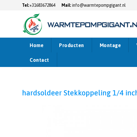
Tel:
+31683672864
Mail:
info@warmtepompgigant.nl
Home
Producten
Montage
Contact
Home
Webshop
Airco Accessoires
Koperen verbind
hardsoldeer Stekkoppeling 1/4 inc