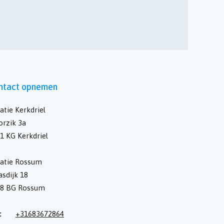
ntact opnemen
atie Kerkdriel
rzik 3a
1 KG Kerkdriel
atie Rossum
sdijk 18
28 BG Rossum
:
+31683672864