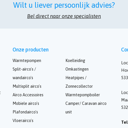
Wilt u liever persoonlijk advies?
Bel direct naar onze specialisten
Onze producten
Co
Warmtepompen
Koelleiding
Loc
Split-airco's /
Omkastingen
Hoo
533
wandairco's
Heatpipes /
Multisplit airco's
Zonnecollector
t
Loc
Airco Accessoires
Warmtepompboiler
Maa
Mobiele airco's
Camper/ Caravan airco
53
Plafondairco's
unit
Vloerairco's
Tel