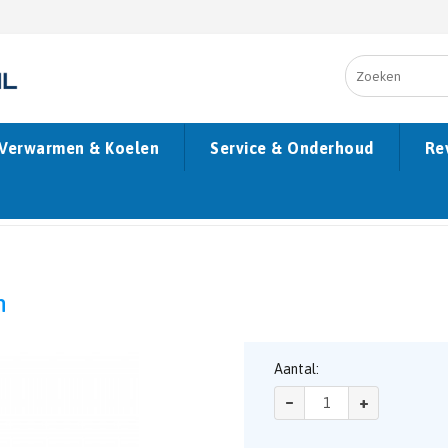
Verwarmen & Koelen
Service & Onderhoud
Re
ings accessoires
hardsoldeer Stekkoppeling 1/4 inch
h
Aantal:
–
+