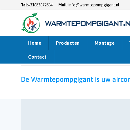
Tel:
+31683672864
Mail:
info@warmtepompgigant.nl
Home
Producten
Montage
Contact
Home
Montage
De Warmtepompgigant is uw aircond