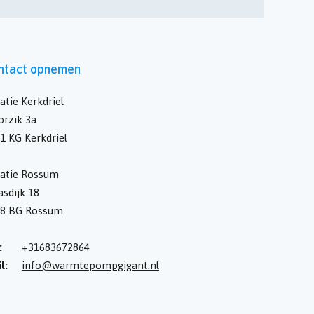
ntact opnemen
atie Kerkdriel
rzik 3a
1 KG Kerkdriel
atie Rossum
sdijk 18
28 BG Rossum
:
+31683672864
l:
info@warmtepompgigant.nl