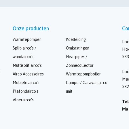
Onze producten
Co
Warmtepompen
Koelleiding
Loc
Split-airco's /
Omkastingen
Hoo
533
wandairco's
Heatpipes /
Multisplit airco's
Zonnecollector
t
Loc
Airco Accessoires
Warmtepompboiler
Maa
Mobiele airco's
Camper/ Caravan airco
53
Plafondairco's
unit
Vloerairco's
Tel
Mai