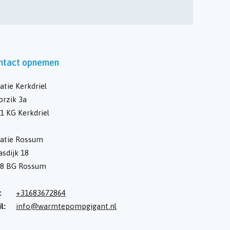
ntact opnemen
atie Kerkdriel
rzik 3a
1 KG Kerkdriel
atie Rossum
sdijk 18
28 BG Rossum
:
+31683672864
l:
info@warmtepompgigant.nl