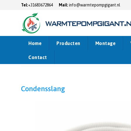
Tel:
+31683672864
Mail:
info@warmtepompgigant.nl
Home
Producten
Montage
Contact
Home
Webshop
Airco Accessoires
Condensslang
Condensslang