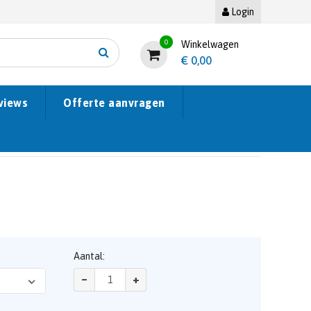
Login
0
Winkelwagen
€
0,00
views
Offerte aanvragen
Aantal:
–
+