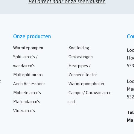
Bel direct naar onze specialisten
Onze producten
Co
Warmtepompen
Koelleiding
Loc
Split-airco's /
Omkastingen
Hoo
533
wandairco's
Heatpipes /
Multisplit airco's
Zonnecollector
t
Loc
Airco Accessoires
Warmtepompboiler
Maa
Mobiele airco's
Camper/ Caravan airco
53
Plafondairco's
unit
Vloerairco's
Tel
Mai